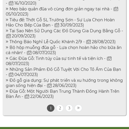
- (
16/10/2020)
Mẹo bảo quản đũa vô cùng đơn giản ngay tại nhà - (
05/10/2023)
Tiêu đề: Thớt Gỗ SL Trường Sơn - Sự Lựa Chọn Hoàn
Hảo Cho Bếp Của Bạn - (
30/09/2023)
Tại Sao Nên Sử Dụng Các Đồ Dùng Gia Dụng Bằng Gỗ -
(
20/09/2023)
Thông Báo Nghỉ Lễ Quốc Khánh 2/9 - (
28/08/2023)
Bộ hộp muỗng đũa gỗ - Lựa chọn hoàn hảo cho bữa ăn
cá nhân! - (
08/07/2023)
Gác Đũa Gỗ: Tinh túy của sự tinh tế và tiện ích - (
08/07/2023)
Những Sản Phẩm Đồ Gỗ Tuyệt Vời Cho Tổ Ấm Của Bạn
- (
04/07/2023)
Đồ gỗ gia dụng: Sự phát triển và xu hướng trong không
gian sống hiện đại - (
28/06/2023)
Đũa Gỗ: Một Người Bạn Trung Thành Đồng Hành Trên
Bàn Ăn - (
22/06/2023)
1
2
3