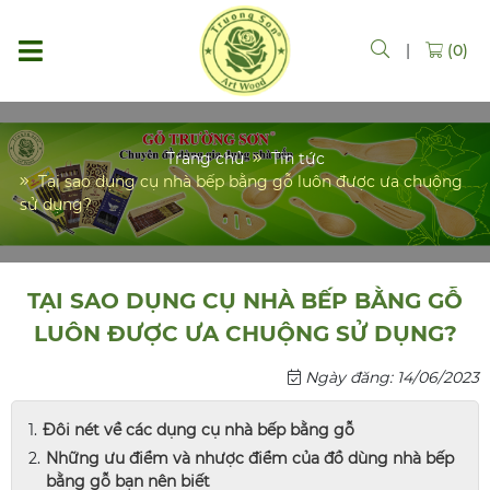
|
(0)
Trang chủ
Tin tức
Tại sao dụng cụ nhà bếp bằng gỗ luôn được ưa chuộng
sử dụng?
TẠI SAO DỤNG CỤ NHÀ BẾP BẰNG GỖ
LUÔN ĐƯỢC ƯA CHUỘNG SỬ DỤNG?
Ngày đăng: 14/06/2023
Đôi nét về các dụng cụ nhà bếp bằng gỗ
Những ưu điểm và nhược điểm của đồ dùng nhà bếp
bằng gỗ bạn nên biết