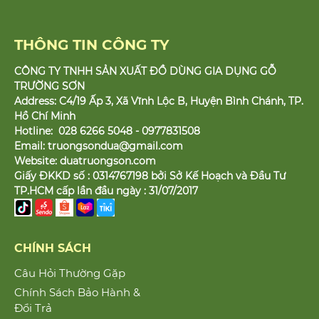
THÔNG TIN CÔNG TY
CÔNG TY TNHH SẢN XUẤT ĐỒ DÙNG GIA DỤNG GỖ
TRƯỜNG SƠN
Address: C4/19 Ấp 3, Xã Vĩnh Lộc B, Huyện Bình Chánh, TP.
Hồ Chí Minh
Hotline: 028 6266 5048 - 0977831508
Email:
truongsondua@gmail.com
Website:
duatruongson.com
Giấy ĐKKD số : 0314767198 bởi Sở Kế Hoạch và Đầu Tư
TP.HCM cấp lần đầu ngày : 31/07/2017
CHÍNH SÁCH
Câu Hỏi Thường Gặp
Chính Sách Bảo Hành &
Đổi Trả