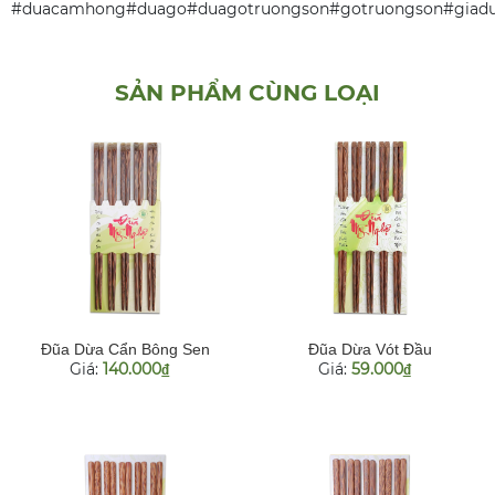
#duacamhong#duago#duagotruongson#gotruongson#giadu
SẢN PHẨM CÙNG LOẠI
Đũa Dừa Cẩn Bông Sen
Đũa Dừa Vót Đầu
Giá:
140.000
Giá:
59.000
đ
đ