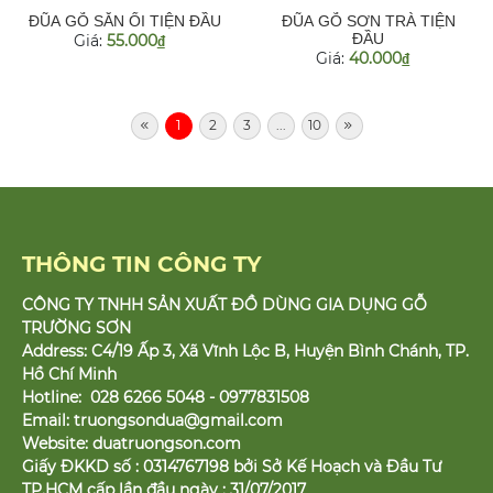
ĐŨA GỖ SẮN ỔI TIỆN ĐẦU
ĐŨA GỖ SƠN TRÀ TIỆN
ĐẦU
Giá:
55.000
đ
Giá:
40.000
đ
1
2
3
...
10
THÔNG TIN CÔNG TY
CÔNG TY TNHH SẢN XUẤT ĐỒ DÙNG GIA DỤNG GỖ
TRƯỜNG SƠN
Address: C4/19 Ấp 3, Xã Vĩnh Lộc B, Huyện Bình Chánh, TP.
Hồ Chí Minh
Hotline: 028 6266 5048 - 0977831508
Email:
truongsondua@gmail.com
Website:
duatruongson.com
Giấy ĐKKD số : 0314767198 bởi Sở Kế Hoạch và Đầu Tư
TP.HCM cấp lần đầu ngày : 31/07/2017