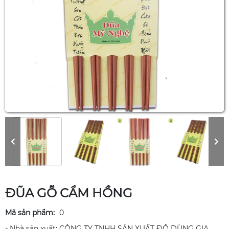
ĐŨA GỖ CẨM HỒNG
Mã sản phẩm:
0
- Nhà sản xuất: CÔNG TY TNHH SẢN XUẤT ĐỒ DÙNG GIA