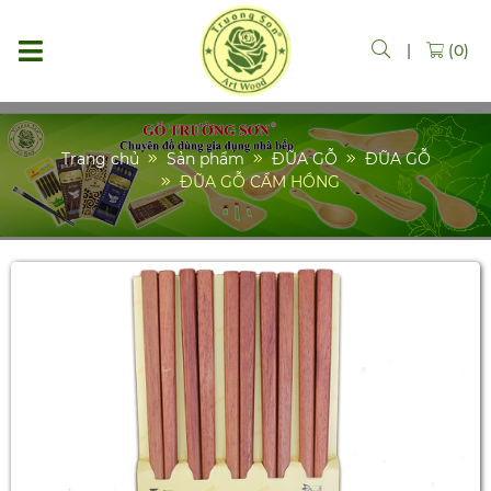
|
(0)
Trang chủ
Sản phẩm
ĐŨA GỖ
ĐŨA GỖ
ĐŨA GỖ CẨM HỒNG