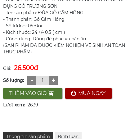
DỤNG GỖ TRƯỜNG SƠN
- Tên sản phẩm: ĐŨA GỖ CẨM HỒNG
- Thành phần: Gỗ Cẩm Hồng
- Số lượng: 05 Đôi
- Kích thước: 24 +/- 0.5 ( cm )
- Công dụng: Dùng để phục vụ bàn ăn
(SẢN PHẨM ĐÃ ĐƯỢC KIỂM NGHIỆM VỆ SINH AN TOÀN
THỰC PHẨM)
26.500đ
Giá:
-
+
Số lượng:
THÊM VÀO GIỎ
MUA NGAY
Lượt xem:
2639
Thông tin sản phẩm
Bình luận