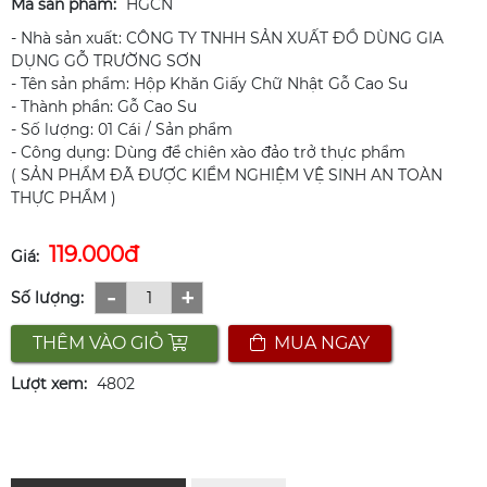
Mã sản phẩm:
HGCN
- Nhà sản xuất: CÔNG TY TNHH SẢN XUẤT ĐỒ DÙNG GIA
DỤNG GỖ TRƯỜNG SƠN
- Tên sản phẩm: Hộp Khăn Giấy Chữ Nhật Gỗ Cao Su
- Thành phần: Gỗ Cao Su
- Số lượng: 01 Cái / Sản phẩm
- Công dụng: Dùng để chiên xào đảo trở thực phẩm
( SẢN PHẨM ĐÃ ĐƯỢC KIỂM NGHIỆM VỆ SINH AN TOÀN
THỰC PHẨM )
119.000đ
Giá:
-
+
Số lượng:
THÊM VÀO GIỎ
MUA NGAY
Lượt xem:
4802