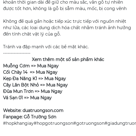
khoản thời gian dài để giữ cho màu sắc, vân gỗ tự nhiên
được tốt hơn, không là gỗ bị sẵm màu, mốc, bị cong vênh
Không để quá gần hoặc tiếp xúc trực tiếp với nguồn nhiệt
như lửa, các loại dung dịch hóa chất nhằm tránh ảnh hưởng
đến tính chât vật lý của gỗ.
Tránh va đập mạnh với các bề mặt khác.
------------------
Xem thêm một số sản phẩm khác
Muỗng Cơm =>
Mua Ngay
Cối Chày 14 =>
Mua Ngay
Kẹp Đa Năng K1 =>
Mua Ngay
Cây Lăn Bột Nhỏ =>
Mua Ngay
Đũa Mun Trơn =>
Mua Ngay
Vá Sạn 01 =>
Mua Ngay
Website: duatruongson.com
Fanpage: Gỗ Trường Sơn
#hopkhangiay#hopgotruongson#gotruongson#giadungtruo