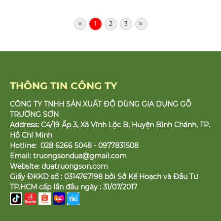
1
2
3
THÔNG TIN CÔNG TY
CÔNG TY TNHH SẢN XUẤT ĐỒ DÙNG GIA DỤNG GỖ
TRƯỜNG SƠN
Address: C4/19 Ấp 3, Xã Vĩnh Lộc B, Huyện Bình Chánh, TP.
Hồ Chí Minh
Hotline: 028 6266 5048 - 0977831508
Email:
truongsondua@gmail.com
Website:
duatruongson.com
Giấy ĐKKD số : 0314767198 bởi Sở Kế Hoạch và Đầu Tư
TP.HCM cấp lần đầu ngày : 31/07/2017