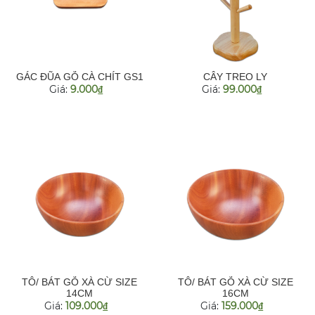
GÁC ĐŨA GỖ CÀ CHÍT GS1
CÂY TREO LY
Giá:
9.000
Giá:
99.000
đ
đ
TÔ/ BÁT GỖ XÀ CỪ SIZE
TÔ/ BÁT GỖ XÀ CỪ SIZE
14CM
16CM
Giá:
109.000
Giá:
159.000
đ
đ