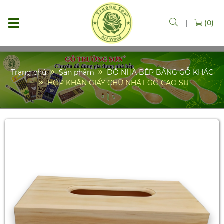
|
(0)
Trang chủ
Sản phẩm
ĐỒ NHÀ BẾP BẰNG GỖ KHÁC
HỘP KHĂN GIẤY CHỮ NHẬT GỖ CAO SU