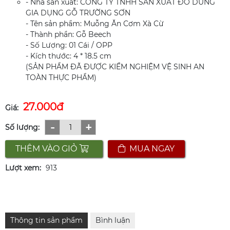
- Nhà sản xuất: CÔNG TY TNHH SẢN XUẤT ĐỒ DÙNG
GIA DỤNG GỖ TRƯỜNG SƠN
- Tên sản phẩm: Muỗng Ăn Cơm Xà Cừ
- Thành phần: Gỗ Beech
- Số Lượng: 01 Cái / OPP
- Kích thước: 4 * 18.5 cm
(SẢN PHẨM ĐÃ ĐƯỢC KIỂM NGHIỆM VỆ SINH AN
TOÀN THỰC PHẨM)
27.000đ
Giá:
-
+
Số lượng:
THÊM VÀO GIỎ
MUA NGAY
Lượt xem:
913
Thông tin sản phẩm
Bình luận