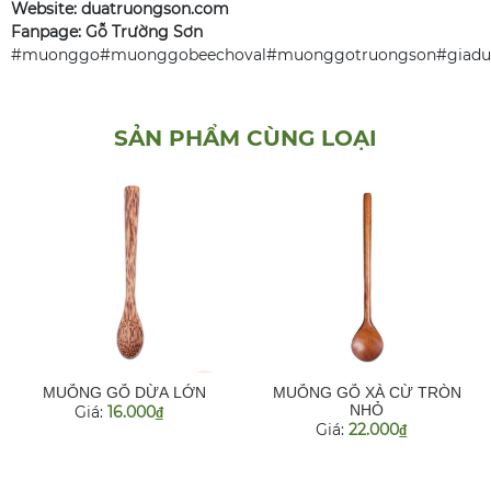
Website: duatruongson.com
Fanpage: Gỗ Trường Sơn
#muonggo#muonggobeechoval#muonggotruongson#giadun
SẢN PHẨM CÙNG LOẠI
MUỖNG GỖ DỪA LỚN
MUỖNG GỖ XÀ CỪ TRÒN
NHỎ
Giá:
16.000
đ
Giá:
22.000
đ