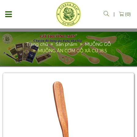
|
(0)
Trang chủ
Sản phẩm
MUỖNG GỖ
MUỖNG ĂN CƠM GỖ XÀ CỪ 18.5