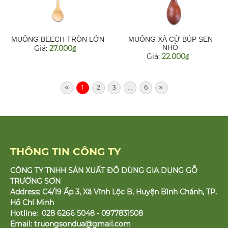
MUỖNG BEECH TRÒN LỚN
MUỖNG XÀ CỪ BÚP SEN
NHỎ
Giá:
27.000
đ
Giá:
22.000
đ
1
2
3
...
6
THÔNG TIN CÔNG TY
CÔNG TY TNHH SẢN XUẤT ĐỒ DÙNG GIA DỤNG GỖ
TRƯỜNG SƠN
Address: C4/19 Ấp 3, Xã Vĩnh Lộc B, Huyện Bình Chánh, TP.
Hồ Chí Minh
Hotline: 028 6266 5048 - 0977831508
Email:
truongsondua@gmail.com