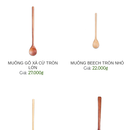
MUỖNG GỖ XÀ CỪ TRÒN
MUỖNG BEECH TRÒN NHỎ
LỚN
Giá:
22.000
đ
Giá:
27.000
đ