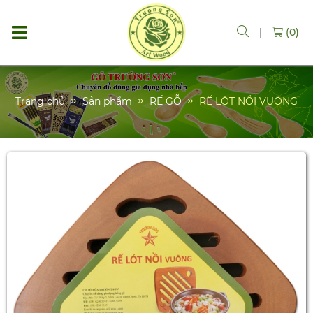
|
(0)
Trang chủ
Sản phẩm
RẾ GỖ
RẾ LÓT NỒI VUÔNG