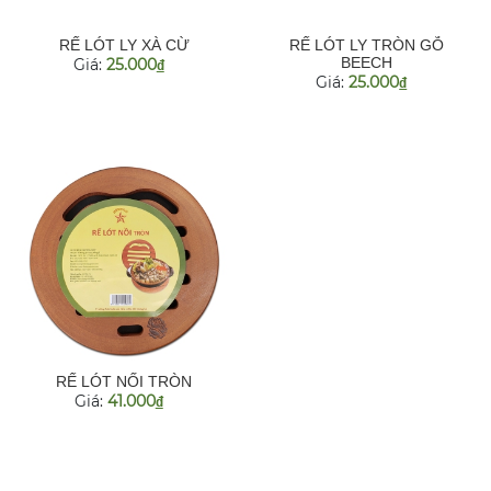
RẾ LÓT LY XÀ CỪ
RẾ LÓT LY TRÒN GỖ
BEECH
Giá:
25.000
đ
Giá:
25.000
đ
RẾ LÓT NỐI TRÒN
Giá:
41.000
đ