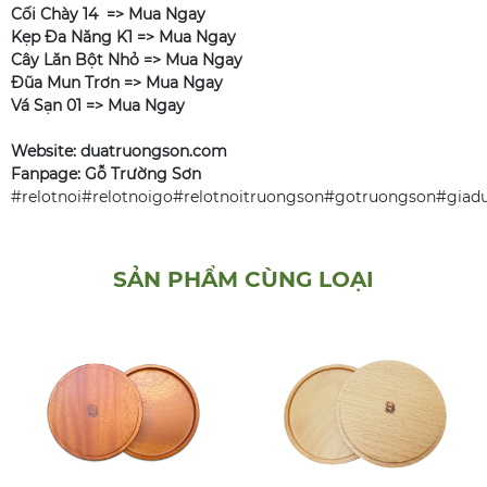
Cối Chày 14 =>
Mua Ngay
Kẹp Đa Năng K1 =>
Mua Ngay
Cây Lăn Bột Nhỏ =>
Mua Ngay
Đũa Mun Trơn =>
Mua Ngay
Vá Sạn 01 =>
Mua Ngay
Website: duatruongson.com
Fanpage: Gỗ Trường Sơn
#relotnoi#relotnoigo#relotnoitruongson#gotruongson#gia
SẢN PHẨM CÙNG LOẠI