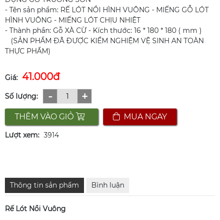
- Tên sản phẩm: RẾ LÓT NỒI HÌNH VUÔNG - MIẾNG GỖ LÓT
HÌNH VUÔNG - MIẾNG LÓT CHỊU NHIỆT
- Thành phần: Gỗ XÀ CỪ - Kích thước: 16 * 180 * 180 ( mm )
(SẢN PHẨM ĐÃ ĐƯỢC KIỂM NGHIỆM VỆ SINH AN TOÀN
THỰC PHẨM)
41.000đ
Giá:
-
+
Số lượng:
THÊM VÀO GIỎ
MUA NGAY
Lượt xem:
3914
Thông tin sản phẩm
Bình luận
Rế Lót Nồi Vuông