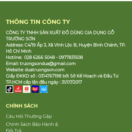
THÔNG TIN CÔNG TY
CÔNG TY TNHH SẢN XUẤT ĐỒ DÙNG GIA DỤNG GỖ
TRƯỜNG SƠN
Address: C4/19 Ấp 3, Xã Vĩnh Lộc B, Huyện Bình Chánh, TP.
Hồ Chí Minh
Hotline: 028 6266 5048 - 0977831508
Email:
truongsondua@gmail.com
Website:
duatruongson.com
Giấy ĐKKD số : 0314767198 bởi Sở Kế Hoạch và Đầu Tư
TP.HCM cấp lần đầu ngày : 31/07/2017
CHÍNH SÁCH
Câu Hỏi Thường Gặp
Chính Sách Bảo Hành &
Đổi Trả