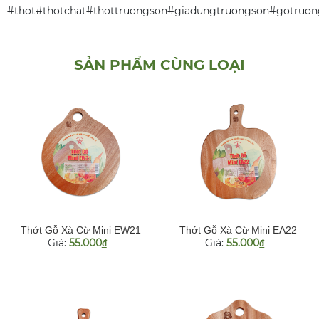
#thot#thotchat#thottruongson#giadungtruongson#gotruon
SẢN PHẨM CÙNG LOẠI
Thớt Gỗ Xà Cừ Mini EW21
Thớt Gỗ Xà Cừ Mini EA22
Giá:
55.000
Giá:
55.000
đ
đ