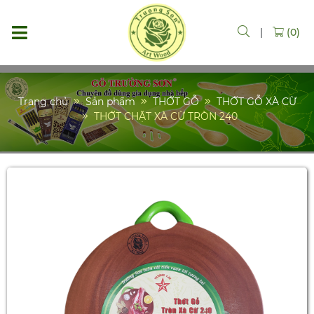
|
(0)
Trang chủ
Sản phẩm
THỚT GỖ
THỚT GỖ XÀ CỪ
THỚT CHẶT XÀ CỪ TRÒN 240