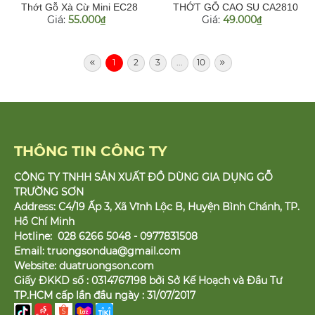
Thớt Gỗ Xà Cừ Mini EC28
THỚT GỖ CAO SU CA2810
Giá:
55.000
Giá:
49.000
đ
đ
1
2
3
...
10
THÔNG TIN CÔNG TY
CÔNG TY TNHH SẢN XUẤT ĐỒ DÙNG GIA DỤNG GỖ
TRƯỜNG SƠN
Address: C4/19 Ấp 3, Xã Vĩnh Lộc B, Huyện Bình Chánh, TP.
Hồ Chí Minh
Hotline: 028 6266 5048 - 0977831508
Email:
truongsondua@gmail.com
Website:
duatruongson.com
Giấy ĐKKD số : 0314767198 bởi Sở Kế Hoạch và Đầu Tư
TP.HCM cấp lần đầu ngày : 31/07/2017