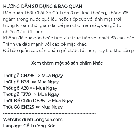
HƯỚNG DẪN SỬ DỤNG & BẢO QUẢN
Bảo quản Thớt Chặt Xà Cừ Tròn ở nơi khô thoáng, không để
ngâm trong nước quá lâu hoặc tiếp xúc với ánh mặt trời
trong khoản thời gian dài để giữ cho màu sắc, vân gỗ tự
nhiên được tốt hơn.
Không để quá gần hoặc tiếp xúc trực tiếp với nhiệt độ cao, cá
Tránh va đập mạnh với các bề mặt khác.
Để bảo quản các sản phẩm gỗ được tốt hơn, hãy lau khô sản p
Xem thêm một số sản phẩm khác
Thớt gỗ CN395 =>
Mua Ngay
Thớt gỗ B28 =>
Mua Ngay
Thớt gỗ A28 =>
Mua Ngay
Thớt gỗ T370 =>
Mua Ngay
Thớt Đế Chân DB35 =>
Mua Ngay
Thớt Gỗ EN325 =>
Mua Ngay
--------------------------------------------------------------
Website: duatruongson.com
Fanpage: Gỗ Trường Sơn