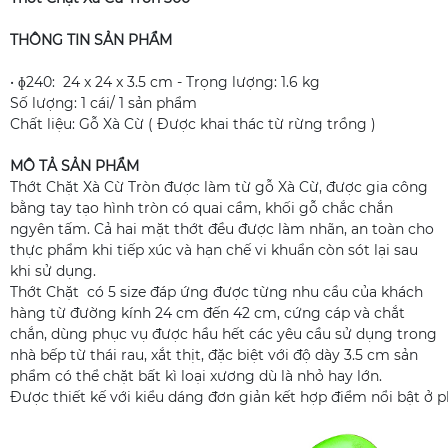
THÔNG TIN SẢN PHẨM
• ɸ240: 24 x 24 x 3.5 cm - Trọng lượng: 1.6 kg
Số lượng: 1 cái/ 1 sản phẩm
Chất liệu: Gỗ Xà Cừ ( Được khai thác từ rừng trồng )
MÔ TẢ SẢN PHẨM
Thớt Chặt Xà Cừ Tròn được làm từ gỗ Xà Cừ, được gia công
bằng tay tạo hình tròn có quai cầm, khối gỗ chắc chắn
ngyên tấm. Cả hai mặt thớt đều được làm nhãn, an toàn cho
thực phẩm khi tiếp xúc và hạn chế vi khuẩn còn sót lại sau
khi sử dụng.
Thớt Chặt có 5 size đáp ứng được từng nhu cầu của khách
hàng từ đường kính 24 cm đến 42 cm, cứng cáp và chắt
chắn, dùng phục vụ được hầu hết các yêu cầu sử dụng trong
nhà bếp từ thái rau, xắt thịt, đặc biệt với độ dày 3.5 cm sản
phẩm có thể chặt bất kì loại xương dù là nhỏ hay lớn.
Được thiết kế với kiểu dáng đơn giản kết hợp điểm nổi bật ở 