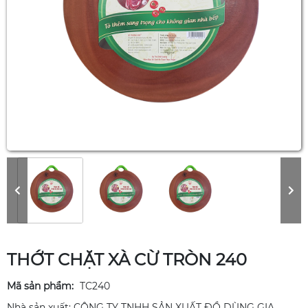
THỚT CHẶT XÀ CỪ TRÒN 240
Mã sản phẩm:
TC240
Nhà sản xuất: CÔNG TY TNHH SẢN XUẤT ĐỒ DÙNG GIA