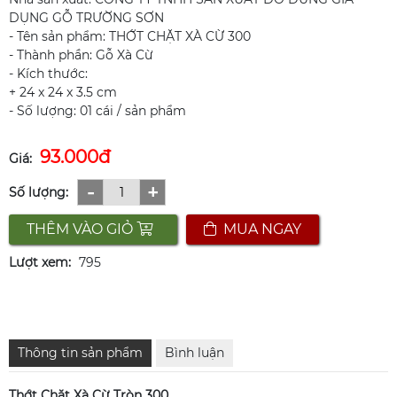
DỤNG GỖ TRƯỜNG SƠN
- Tên sản phẩm: THỚT CHẶT XÀ CỪ 300
- Thành phần: Gỗ Xà Cừ
- Kích thước:
+ 24 x 24 x 3.5 cm
- Số lượng: 01 cái / sản phẩm
93.000đ
Giá:
-
+
Số lượng:
THÊM VÀO GIỎ
MUA NGAY
Lượt xem:
795
Thông tin sản phẩm
Bình luận
Thớt Chặt Xà Cừ Tròn 300