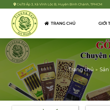
C4/19 Ấp 3, Xã Vĩnh Lộc B, Huyện Bình Chánh, TPHCM
KỆ DAO NGHIÊNG
209.000
đ
TRANG CHỦ
GIỚI 
ĐŨA GỖ SẮN ỔI
TIỆN ĐẦU
55.000
đ
Trang chủ
Sản
MUỖNG GỖ XÀ CỪ
TRÒN NHỎ
22.000
đ
VÁ SẠN GỖ 01
29.000
đ