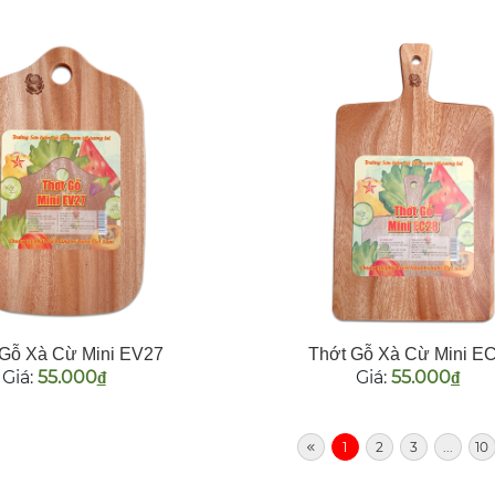
 Gỗ Xà Cừ Mini EV27
Thớt Gỗ Xà Cừ Mini E
Giá:
55.000
Giá:
55.000
đ
đ
1
2
3
...
10