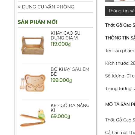
ĐẦU TRÒN
DỤNG CỤ VĂN PHÒNG
51.000
đ
Thông tin s
SẢN PHẨM MỚI
Thớt Gỗ Cao 
KHAY CAO SU
DỰNG GIA VỊ
THÔNG TIN S
119.000
đ
Tên sản phẩm:
Kích thước: 28
BỘ KHAY GẤU EM
BÉ
Số lượng: 01 
199.000
đ
Trọng lượng:
MÔ TẢ SẢN 
KẸP GỖ ĐA NĂNG
K1
69.000
đ
Thớt Gỗ Cao S
Cả hai mặt th