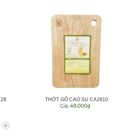
C28
THỚT GỖ CAO SU CA2810
Giá:
49.000
đ