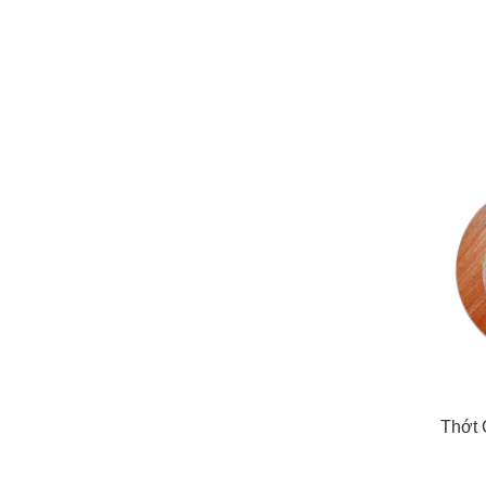
TRÒN NHỎ
22.000
đ
VÁ SẠN GỖ 01
29.000
đ
GÁC ĐŨA GỖ CÀ
CHÍT GS1
9.000
đ
CÂY TREO LY
99.000
đ
Thớt 