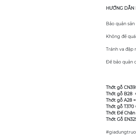
89.000
đ
HƯỚNG DẪN 
Bảo quản sản 
BỘ KHAY THỎ EM
BÉ
Không để quá 
199.000
đ
Tránh va đập 
Để bảo quản c
KỆ DAO NGHIÊNG
209.000
đ
Thớt gỗ CN39
Thớt gỗ B28 
ĐŨA GỖ SẮN ỔI
Thớt gỗ A28 
TIỆN ĐẦU
Thớt gỗ T370
55.000
đ
Thớt Đế Chân
Thớt Gỗ EN32
#giadungtru
MUỖNG GỖ XÀ CỪ