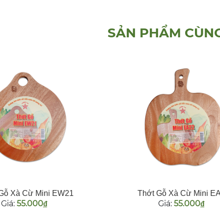
SẢN PHẨM CÙNG
Gỗ Xà Cừ Mini EW21
Thớt Gỗ Xà Cừ Mini E
Giá:
55.000
Giá:
55.000
đ
đ