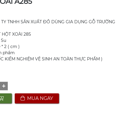
OÀI A285
ÔNG TY TNHH SẢN XUẤT ĐỒ DÙNG GIA DỤNG GỖ TRƯỜNG
T HỘT XOÀI 285
 Su
 * 2 ( cm )
sản phẩm
C KIỂM NGHIỆM VỆ SINH AN TOÀN THỰC PHẨM )
+
MUA NGAY