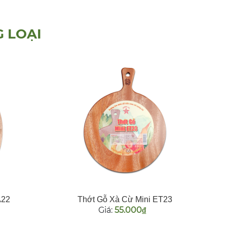
 LOẠI
A22
Thớt Gỗ Xà Cừ Mini ET23
Giá:
55.000
đ