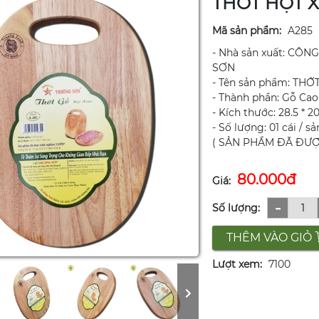
THỚT HỘT X
Mã sản phẩm:
A285
- Nhà sản xuất: C
SƠN
- Tên sản phẩm: THỚ
- Thành phần: Gỗ Cao
- Kích thước: 28.5 * 20
- Số lượng: 01 cái / 
( SẢN PHẨM ĐÃ ĐƯỢ
80.000đ
Giá:
-
Số lượng:
THÊM VÀO GIỎ
Lượt xem:
7100