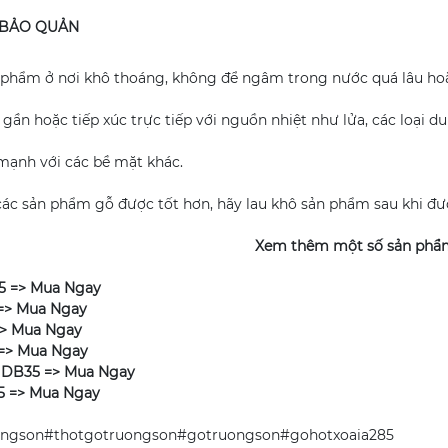
BẢO QUẢN
phẩm ở nơi khô thoáng, không để ngâm trong nước quá lâu hoặc 
gần hoặc tiếp xúc trực tiếp với nguồn nhiệt như lửa, các loại d
mạnh với các bề mặt khác.
ác sản phẩm gỗ được tốt hơn, hãy lau khô sản phẩm sau khi đượ
Xem thêm một số sản phẩ
5 =>
Mua Ngay
=>
Mua Ngay
=>
Mua Ngay
 =>
Mua Ngay
 DB35 =>
Mua Ngay
5 =>
Mua Ngay
ongson#thotgotruongson#gotruongson#gohotxoaia285