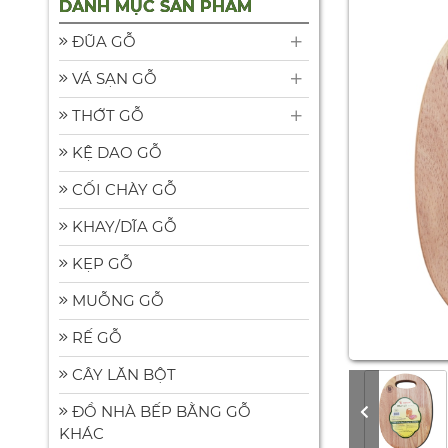
DANH MỤC SẢN PHẨM
ĐŨA GỖ
GÁC ĐŨA GỖ CÀ
VÁ SẠN GỖ
CHÍT GS1
9.000
THỚT GỖ
đ
KỆ DAO GỖ
CỐI CHÀY GỖ
CÂY TREO LY
99.000
đ
KHAY/DĨA GỖ
KẸP GỖ
MUỖNG GỖ
KHAY XÀ CỪ ĐA
NĂNG XOAY 360
RẾ GỖ
ĐỘ TRÊN BÀN ĂN
399.000
đ
CÂY LĂN BỘT
ĐỒ NHÀ BẾP BẰNG GỖ
KHÁC
ĐŨA GỖ DỪA TIỆN