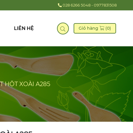
028 6266 5048 - 0977831508
LIÊN HỆ
Giỏ hàng
(0)
T HỘT XOÀI A285