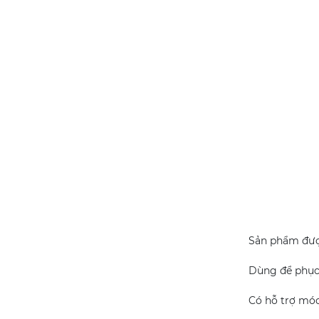
MUỖNG GỖ DỪA
LỚN
16.000
đ
KẸP GỖ ĐA NĂNG
K2
69.000
đ
RẾ LÓT NỐI TRÒN
41.000
đ
Sản phẩm được
Dùng để phục 
CÂY LĂN BỘT LỚN
Có hỗ trợ móc
45Cm