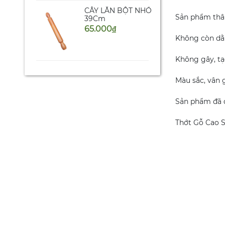
CÂY LĂN BỘT NHỎ
Sản phẩm thân
39Cm
65.000
đ
Không còn dằm
Không gây, tạ
KỆ DAO THỚT ĐA
NĂNG
Màu sắc, vân 
259.000
đ
Sản phẩm đã 
Thớt Gỗ Cao S
SẠN GỖ 00 XẺNG
CÁN DÀI 37 CM
31.000
đ
ĐŨA GỖ DỪA TIỆN
ĐẦU VUÔNG
51.000
đ